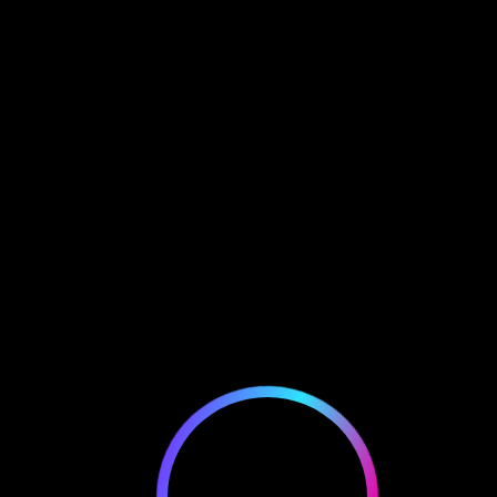
EWALLET LOGIN
Kategoria:
Doodles
Wyświetlanie 1–9 z 12 wyników
FILTERS