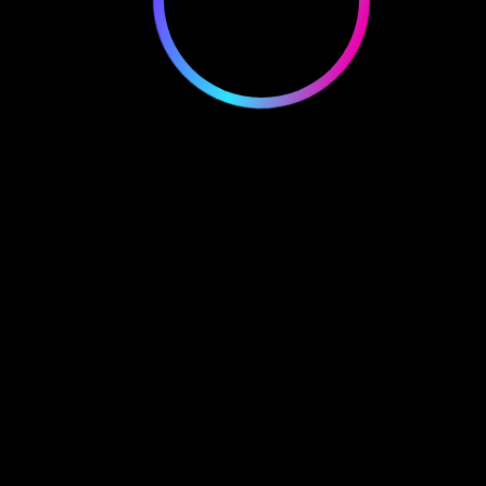
Doodle #9928
Reserve Price
2,927.79
$