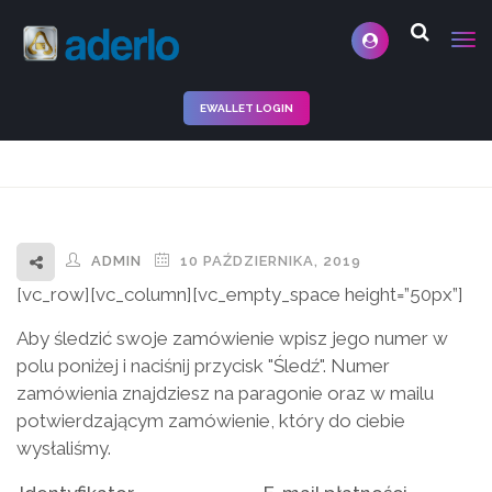
EWALLET LOGIN
ADMIN
10 PAŹDZIERNIKA, 2019
[vc_row][vc_column][vc_empty_space height=”50px”]
Aby śledzić swoje zamówienie wpisz jego numer w
polu poniżej i naciśnij przycisk "Śledź". Numer
zamówienia znajdziesz na paragonie oraz w mailu
potwierdzającym zamówienie, który do ciebie
wysłaliśmy.