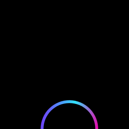
EWALLET LOGIN
FoxFam #9986