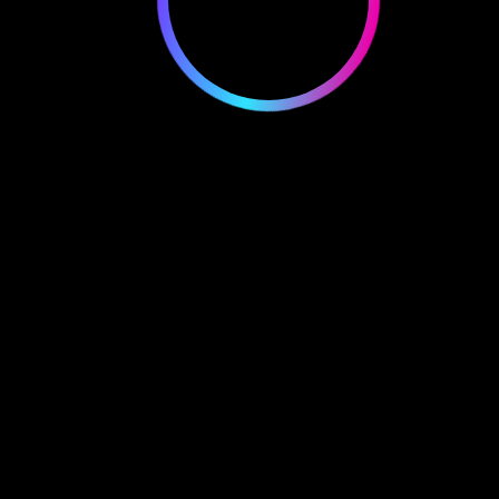
FoxFam #9986