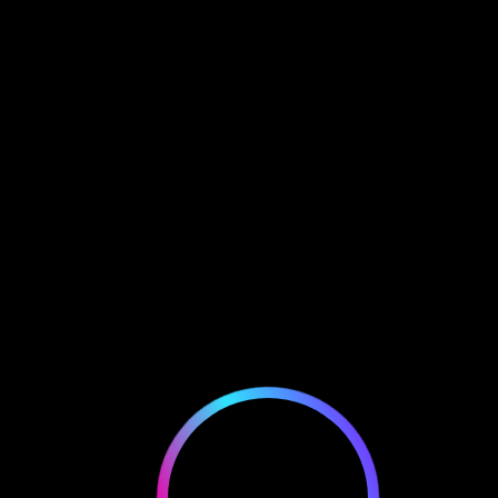
EWALLET LOGIN
FoxFam #9983