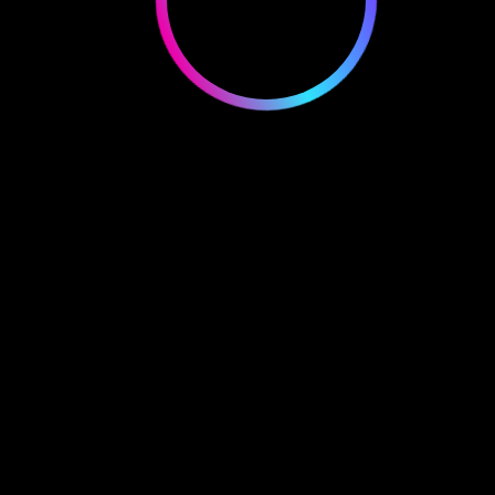
FoxFam #9983